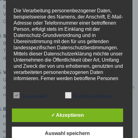
Engagieren Sie sich aktiv in den Rettungsteams, der
Die Verarbeitung personenbezogener Daten,
Veranstaltungsbetreuung, der Drohnengruppe oder der
beispielsweise des Namens, der Anschrift, E-Mail-
Organisation. Jede helfende Hand wird gebraucht!
Adresse oder Telefonnummer einer betroffenen
Person, erfolgt stets im Einklang mit der
Datenschutz-Grundverordnung und in
Sachspenden:
Übereinstimmung mit den für uns geltenden
Benötigt wird oft Material wie Futter, Decken,
landesspezifischen Datenschutzbestimmungen.
Transportboxen oder spezielle Ausrüstung. Fragen Sie nach
Mittels dieser Datenschutzerklärung möchte unser
dem aktuellen Bedarf.
Unternehmen die Öffentlichkeit über Art, Umfang
und Zweck der von uns erhobenen, genutzten und
verarbeiteten personenbezogenen Daten
Veranstaltungen und Aktionen:
informieren. Ferner werden betroffene Personen
Unterstützen Sie die Tierrettung durch die Teilnahme an
mittels dieser Datenschutzerklärung über die ihnen
oder Organisation von Benefizveranstaltungen, Flohmärkten
zustehenden Rechte aufgeklärt.
oder Spendenaktionen.
Essenziell
Externe Dienste
Wir haben als für die Verarbeitung Verantwortlicher
Bekanntmachung:
zahlreiche technische und organisatorische
✓ Akzeptieren
Helfen Sie mit, die Tierrettung Südbaden bekannt zu
Maßnahmen umgesetzt, um einen möglichst
lückenlosen Schutz der über diese Internetseite
machen. Teilen Sie Informationen in sozialen Medien,
verarbeiteten personenbezogenen Daten
erzählen Sie Freunden und Familie davon oder hängen Sie
Auswahl speichern
sicherzustellen. Dennoch können Internetbasierte