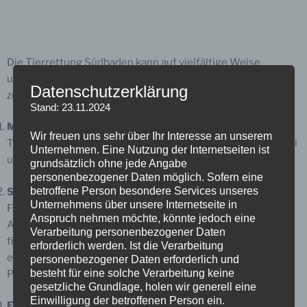
Die Tierrettung Südbaden kann auf vielfältige Weise
unterstützt werden, um ihre wichtige Arbeit für Tiere in Not
Datenschutzerklärung
zu ermöglichen:
Stand: 23.11.2024
Mitglied werden:
Wir freuen uns sehr über Ihr Interesse an unserem
Treten Sie als aktives oder passives Mitglied dem Verein bei
Unternehmen. Eine Nutzung der Internetseiten ist
und helfen Sie, die Organisation langfristig zu stärken.
grundsätzlich ohne jede Angabe
personenbezogener Daten möglich. Sofern eine
betroffene Person besondere Services unseres
Spenden:
Unternehmens über unsere Internetseite in
Finanzielle Unterstützung ist essenziell, um Einsätze,
Anspruch nehmen möchte, könnte jedoch eine
Ausrüstung, Fahrzeugunterhalt und Tierarztkosten zu
Verarbeitung personenbezogener Daten
finanzieren. Spenden können einmalig oder regelmäßig
erforderlich werden. Ist die Verarbeitung
erfolgen und sind steuerlich absetzbar.
personenbezogener Daten erforderlich und
besteht für eine solche Verarbeitung keine
PayPal: info@tierrettung-suedbaden.de
gesetzliche Grundlage, holen wir generell eine
Einwilligung der betroffenen Person ein.
Ehrenamtliche Mitarbeit: