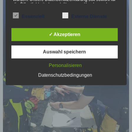
die Öffentlichkeit als auch für unsere Kunden und
Geschäftspartner einfach lesbar und verständlich sein.
Um dies zu gewährleisten, möchten wir vorab die
Essenziell
Externe Dienste
verwendeten Begrifflichkeiten erläutern.
Wir verwenden in dieser Datenschutzerklärung
✓ Akzeptieren
unter anderem die folgenden Begriffe:
Auswahl speichern
Personalisieren
a) personenbezogene Daten
Datenschutzbedingungen
Personenbezogene Daten sind alle Informationen, die
sich auf eine identifizierte oder identifizierbare
natürliche Person (im Folgenden „betroffene Person")
beziehen. Als identifizierbar wird eine natürliche Person
angesehen, die direkt oder indirekt, insbesondere
mittels Zuordnung zu einer Kennung wie einem
Namen, zu einer Kennnummer, zu Standortdaten, zu
einer Online-Kennung oder zu einem oder mehreren
besonderen Merkmalen, die Ausdruck der physischen,
physiologischen, genetischen, psychischen,