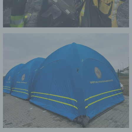
wirtschaftlichen, kulturellen oder sozialen Identität
dieser natürlichen Person sind, identifiziert werden
kann.
b) betroffene Person
Betroffene Person ist jede identifizierte oder
identifizierbare natürliche Person, deren
personenbezogene Daten von dem für die Verarbeitung
Verantwortlichen verarbeitet werden.
c) Verarbeitung
Verarbeitung ist jeder mit oder ohne Hilfe
automatisierter Verfahren ausgeführte Vorgang oder
jede solche Vorgangsreihe im Zusammenhang mit
personenbezogenen Daten wie das Erheben, das
Erfassen, die Organisation, das Ordnen, die
Speicherung, die Anpassung oder Veränderung, das
Auslesen, das Abfragen, die Verwendung, die